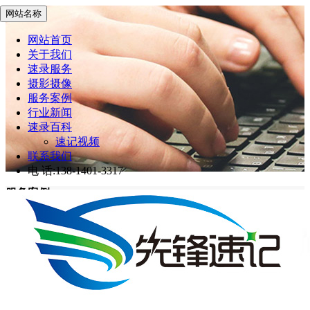
网站名称
网站首页
关于我们
速录服务
摄影摄像
服务案例
行业新闻
速录百科
速记视频
联系我们
电 话:138-1401-3317
服务案例
先锋速记
>
服务案例
网站首页
服务案例
美年大健康·美兆2018年第七次月度经营会议