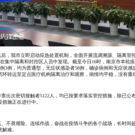
，我市立即启动应急处置机制，全面开展流调溯源、隔离管控、核
在集中隔离和封控区人员中发现。截至今日16时，南京市本轮疫情
诊病例3例，均为普通型，无症状感染者58例，确诊病例和无症
部闭环转运至定点医疗机构隔离治疗和观察，病情均平稳，没有重
，排查出次密切接触者5122人，均已按要求落实管控措施，除已
疫措施正在进行中。
、不畏艰险、连续作战，奋战在疫情斗争的各个战场，长时间
忧解难。