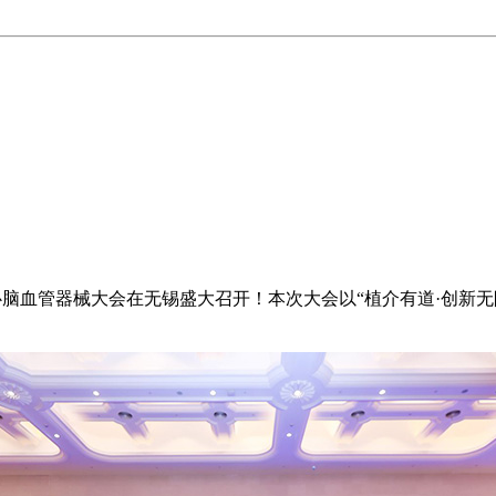
届国际心脑血管器械大会在无锡盛大召开！本次大会以“植介有道·创